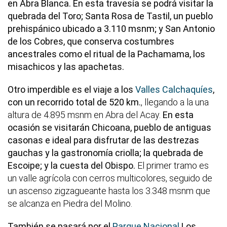
en Abra Blanca. En esta travesía se podrá visitar la
quebrada del Toro; Santa Rosa de Tastil, un pueblo
prehispánico ubicado a 3.110 msnm; y San Antonio
de los Cobres, que conserva costumbres
ancestrales como el ritual de la Pachamama, los
misachicos y las apachetas.
Otro imperdible es el viaje a los
Valles Calchaquíes
,
con un recorrido total de 520 km.
, llegando a la una
altura de 4.895 msnm en Abra del Acay.
En esta
ocasión se visitarán Chicoana, pueblo de antiguas
casonas e ideal para disfrutar de las destrezas
gauchas y la gastronomía criolla; la quebrada de
Escoipe; y la cuesta del Obispo.
El primer tramo es
un valle agrícola con cerros multicolores, seguido de
un ascenso zigzagueante hasta los 3.348 msnm que
se alcanza en Piedra del Molino.
También se pasará por el
Parque Nacional
Los