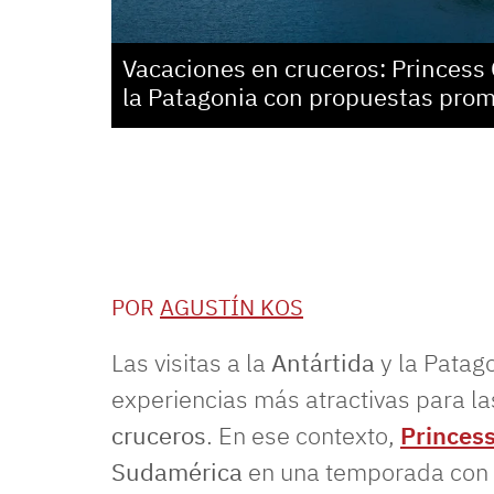
Vacaciones en cruceros: Princess C
la Patagonia con propuestas pro
POR
AGUSTÍN KOS
Las visitas a la
Antártida
y la Patag
experiencias más atractivas para l
cruceros
. En ese contexto,
Princess
Sudamérica
en una temporada con 