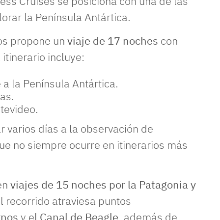
cess Cruises se posiciona con una de las
rar la Península Antártica.
tos propone un
viaje de 17 noches
con
l itinerario incluye:
 a la Península Antártica.
as.
tevideo.
r varios días a la observación de
ue no siempre ocurre en itinerarios más
cen
viajes de 15 noches por la Patagonia y
el recorrido atraviesa puntos
rnos
y el
Canal de Beagle
, además de