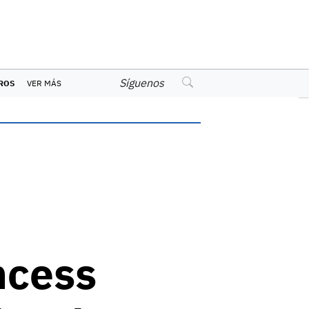
Síguenos
ROS
VER MÁS
ncess