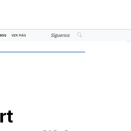
Síguenos
ROS
VER MÁS
rt