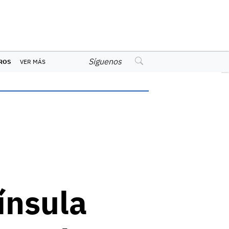
Síguenos
ROS
VER MÁS
ínsula