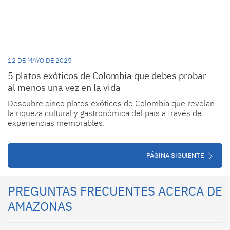
Descubre cinco platos exóticos de Colombia que revelan
la riqueza cultural y gastronómica del país a través de
experiencias memorables.
PÁGINA SIGUIENTE
PREGUNTAS FRECUENTES ACERCA DE
AMAZONAS
¿Dónde se encuentra el Amazonas?
El Amazonas cuenta con 7,4 millones de km2 de terreno y
cubre extensiones por Bolivia, Brasil, Colombia, Ecuador,
Guyana, Perú, Surinam y Venezuela.