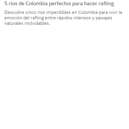
5 ríos de Colombia perfectos para hacer rafting
Descubre cinco ríos imperdibles en Colombia para vivir la
emoción del rafting entre rápidos intensos y paisajes
naturales inolvidables.
12 DE MAYO DE 2025
5 platos exóticos de Colombia que debes probar
al menos una vez en la vida